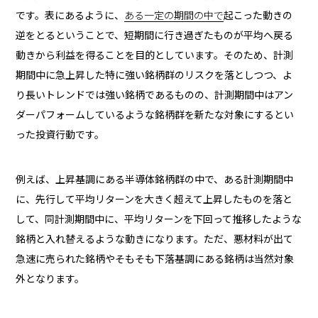
です。表にあるように、
ある
一定の
期間の中で
起こった動きの
逆をとるということで、短期間に行き過ぎたものが平均へ戻る
動きから利益を得ることを目的としています。そのため、計測
期間中に急上昇した特に強い銘柄群のリスクを落としつつ、よ
り長いトレンドでは強い銘柄であるものの、計測期間中はアン
ダーパフォームしているような銘柄群を新たな対象にするとい
った投資行動です。
例えば、上昇基調にある半導体銘柄群の中で、ある計測期間中
に、先行して平均リターンを大きく超えて上昇したものを落と
して、同計測期間中に、平均リターンを下回って推移したような
銘柄と入れ替えるような動きになります。ただ、悪材料が出て
急速に売られた銘柄やそもそも下落基調にある銘柄は当然対象
外となります。