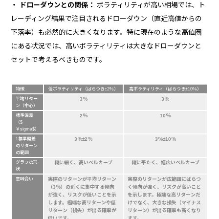
・ ドローダウンとの関係：
ボラティリティが高い相場では、ト
レーディング結果で注目されるドローダウン（直近高値からの
下落率）も必然的に大きくなります。特に現在のような高値圏
にある状況では、高いボラティリティは大きなドローダウンと
セットで考えるべきものです。
特徴
低ボラティリティ（ばらつき±2％）
高ボラティリティ（ばらつき±10％）
平均リター
3％
3％
ン（中心）
標準偏差
2％
10％
（$
￥sigma$）
1標準偏差
3％±2％
3％±10％
のリターン
の範囲
グラフの形
縦に細く、高いベルカーブ
縦に平たく、幅広いベルカーブ
状
意味合い
実際のリターンが平均リターン
実際のリターンが広範囲にばらつ
（3％）の近くに集中する傾向
く傾向が強く、リスクが高いこと
が強く、リスクが低いことを示
を示します。極端な高リターンだ
します。極端な高リターンや低
けでなく、大きな損失（マイナス
リターン（損失）が出る確率が
リターン）が出る確率も高くなり
低いです。
ます。