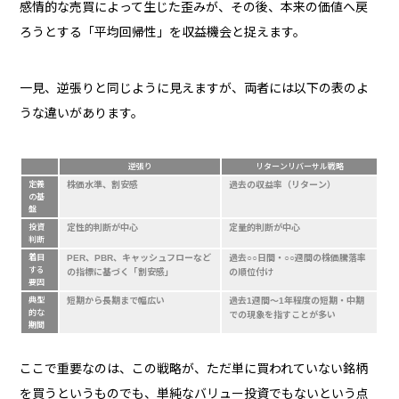
感情的な売買によって生じた歪みが、その後、本来の価値へ戻
ろうとする「平均回帰性」を収益機会と捉えます。
一見、逆張りと同じように見えますが、両者には以下の表のよ
うな違いがあります。
逆張り
リターンリバーサル戦略
定義
株価水準、割安感
過去の収益率（リターン）
の基
盤
投資
定性的判断が中心
定量的判断が中心
判断
着目
PER、PBR、キャッシュフローなど
過去○○日間・○○週間の株価騰落率
する
の指標に基づく「割安感」
の順位付け
要因
典型
短期から長期まで幅広い
過去1週間～1年程度の短期・中期
的な
での現象を指すことが多い
期間
ここで重要なのは、この戦略が、ただ単に買われていない銘柄
を買うというものでも、単純なバリュー投資でもないという点