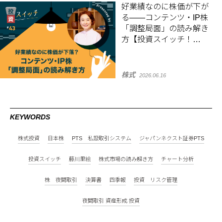
好業績なのに株価が下が
る――コンテンツ・IP株
「調整局面」の読み解き
方【投資スイッチ！
#43】
株式
2026.06.16
KEYWORDS
株式投資
日本株
PTS 私設取引システム
ジャパンネクスト証券PTS
投資スイッチ
藤川里絵
株式市場の読み解き方
チャート分析
株 夜間取引
決算書
四季報
投資 リスク管理
夜間取引 資産形成 投資