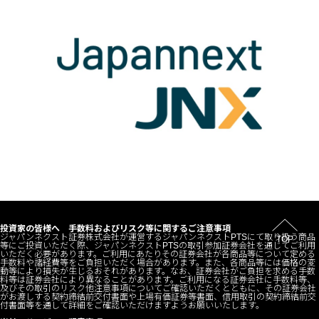
投資家の皆様へ 手数料およびリスク等に関するご注意事項
ジャパンネクスト証券株式会社が運営するジャパンネクストPTSにて取り扱う商品
TOP
等にご投資いただく際、ジャパンネクストPTSの取引参加証券会社を通じてご利用
いただく必要があります。ご利用にあたりその証券会社が各商品等について定める
手数料や諸経費等をご負担いただく場合があります。また、各商品等には価格の変
動等により損失が生じるおそれがあります。なお、証券会社がご負担を求める手数
料等は証券会社により異なることがあります。ご利用になる証券会社に手数料等、
及びその取引のリスク他注意事項についてご確認いただくとともに、その証券会社
がお渡しする契約締結前交付書面や上場有価証券等書面、信用取引の契約締結前交
付書面等を通して詳細をご確認いただけますようお願いいたします。