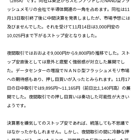
（285A）です。同社は東芝からスピンアウトしたNAND型フラ
ッシュメモリの会社で半導体関連の一角を占めます。同社は11
月13日取引終了後に中間決算を発表しましたが、市場予想には
及びませんでした。それを受けて11月14日は3,000円安の
10,025円まで下がるストップ安となりました。
夜間取引ではおおよそ9,000円から9,800円の推移でした。スト
ップ安直後としては意外と底堅く強弱感が対立した展開でし
た。データセンターの増設でＮＡＮＤ型フラッシュメモリ市場
への期待感もあり、押し目買いが入ったとみられます。11月17
日の日中取引では9,895円～11,165円（前日比1,140円高）の展
開でした。夜間取引での押し目買いは奏功した可能性が大きい
ようです。
決算悪を嫌気してのストップ安であれば、続落しても不思議で
はなかったかもしれません。しかし、夜間取引の間に冷静な押