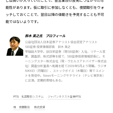
し目買いが入っていたことで、翌営業日の反発につながった可
能性があります。仮に取引に参加しなくとも、夜間取引をウォ
ッチしておくことで、翌日以降の値動きを予見することも不可
能ではないようです。
鈴木 英之氏 プロフィール
公益社団法人日本証券アナリスト協会認定アナリスト
SBI証券 投資情報部長 鈴木 英之
早稲田大学卒。旧日栄証券（現SBI証券）入社、リテール営
業、調査部、株式部等を経て、SBI証券投資情報部長に。モ
ーニングスター株式会社（現・ウエルスアドバイザー株式会
社）調査分析室長へ転籍を経て2009年5月より現職。ラジオ
NIKKEI（月曜日）、ストックボイス（木曜日）等でコメン
トを発信中。Newsモーニングサテライト（テレビ東京系）
に出演。定期的寄稿もある。
PTS 私設取引システム
ジャパンネクスト証券PTS
株 夜間取引
株式投資