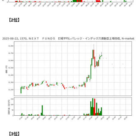
【
2
位】
【
3
位】