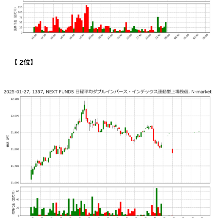
【
2
位】