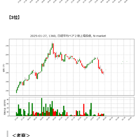
【
3
位】
＜考察＞