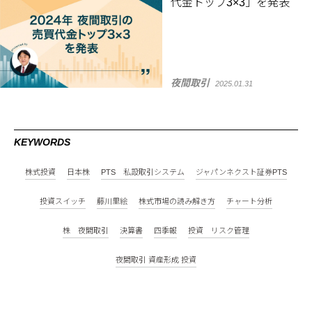
代金トップ3×3」を発表
夜間取引
2025.01.31
KEYWORDS
株式投資
日本株
PTS 私設取引システム
ジャパンネクスト証券PTS
投資スイッチ
藤川里絵
株式市場の読み解き方
チャート分析
株 夜間取引
決算書
四季報
投資 リスク管理
夜間取引 資産形成 投資