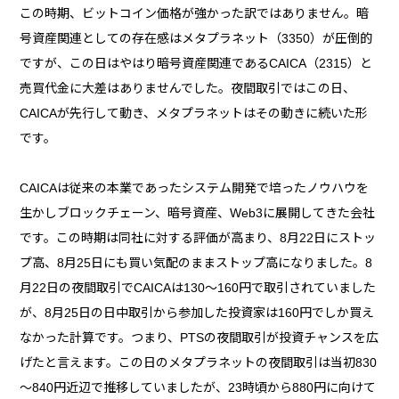
この時期、ビットコイン価格が強かった訳ではありません。暗
号資産関連としての存在感はメタプラネット（3350）が圧倒的
ですが、この日はやはり暗号資産関連であるCAICA（2315）と
売買代金に大差はありませんでした。夜間取引ではこの日、
CAICAが先行して動き、メタプラネットはその動きに続いた形
です。
CAICAは従来の本業であったシステム開発で培ったノウハウを
生かしブロックチェーン、暗号資産、Web3に展開してきた会社
です。この時期は同社に対する評価が高まり、8月22日にストッ
プ高、8月25日にも買い気配のままストップ高になりました。8
月22日の夜間取引でCAICAは130～160円で取引されていました
が、8月25日の日中取引から参加した投資家は160円でしか買え
なかった計算です。つまり、PTSの夜間取引が投資チャンスを広
げたと言えます。この日のメタプラネットの夜間取引は当初830
～840円近辺で推移していましたが、23時頃から880円に向けて