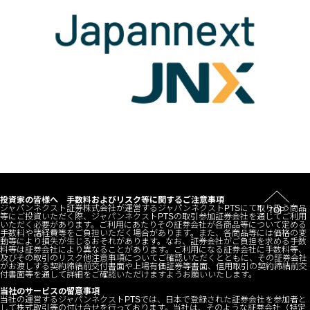
投資家の皆様へ 手数料およびリスク等に関するご注意事項
ジャパンネクスト証券株式会社が運営するジャパンネクストPTSにて取り扱う商品
TOP
等にご投資いただく際、ジャパンネクストPTSの取引参加証券会社を通じてご利用
いただく必要があります。ご利用にあたりその証券会社が各商品等について定める
手数料や諸経費等をご負担いただく場合があります。また、各商品等には価格の変
動等により損失が生じるおそれがあります。なお、証券会社がご負担を求める手数
料等は証券会社により異なることがあります。ご利用になる証券会社に手数料等、
及びその取引のリスク他注意事項についてご確認いただくとともに、その証券会社
がお渡しする契約締結前交付書面や上場有価証券等書面、信用取引の契約締結前交
付書面等を通して詳細をご確認いただけますようお願いいたします。
当社のサービスの留意事項
当社の運営するジャパンネクストPTSでは、日本で登録された証券会社を参加者と
して株式取引等の付け合せを行っております。当社は、そのような証券会社（特定